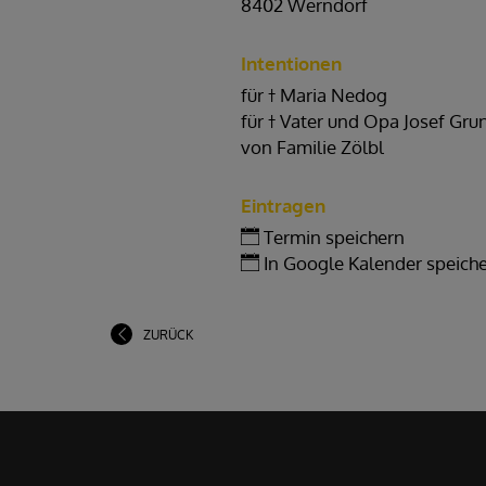
8402 Werndorf
DOBL
LANNACH
Intentionen
für † Maria Nedog
für † Vater und Opa Josef Gru
von Familie Zölbl
Eintragen
Termin speichern
In Google Kalender speich
ZURÜCK