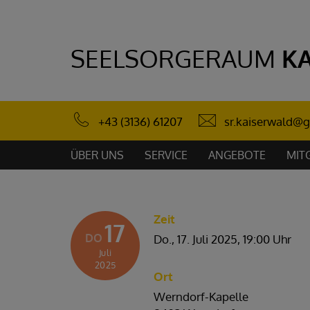
SEELSORGERAUM
K
sr.kaiserwald@g
+43 (3136) 61207
ÜBER UNS
SERVICE
ANGEBOTE
MIT
Zeit
17
DO
Do., 17. Juli 2025,
19:00 Uhr
Juli
2025
Ort
Werndorf-Kapelle
PFARRE
PFARRE