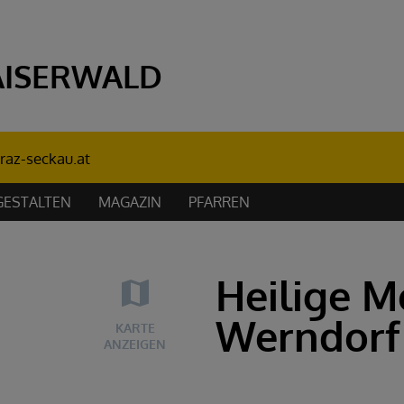
AISERWALD
raz-seckau.at
GESTALTEN
MAGAZIN
PFARREN
Heilige M
Werndorf
KARTE
ANZEIGEN
PFARRE
PFARRE