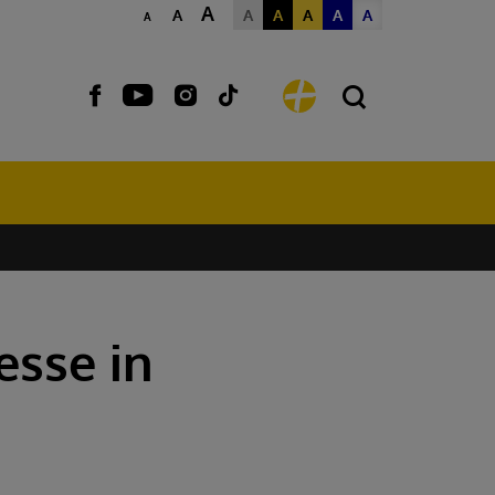
A
A
A
A
A
A
A
A
esse in
PFARRE
PFARRE