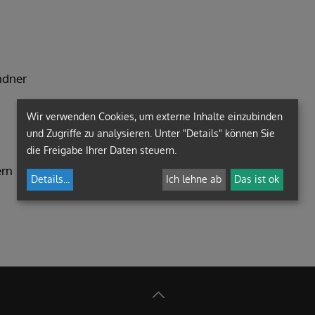
LIEBOCH
PREMSTÄTTEN
ndner
Wir verwenden Cookies, um externe Inhalte einzubinden
und Zugriffe zu analysieren. Unter "Details" können Sie
die Freigabe Ihrer Daten steuern.
ern
Details
...
Ich lehne ab
Das ist ok