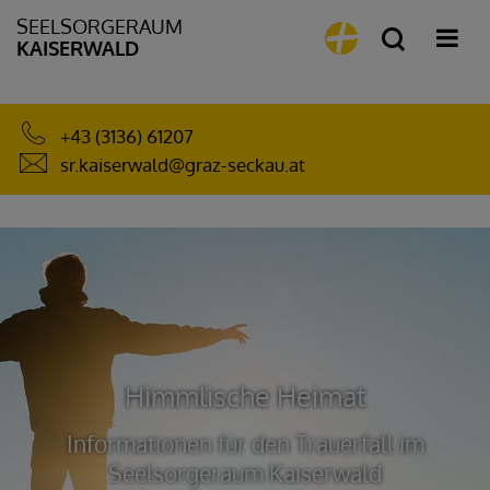
SEELSORGERAUM
KAISERWALD
+43 (3136) 61207
sr.kaiserwald@graz-seckau.at
Himmlische
Heimat
Informationen für den Trauerfall im
Seelsorgeraum Kaiserwald