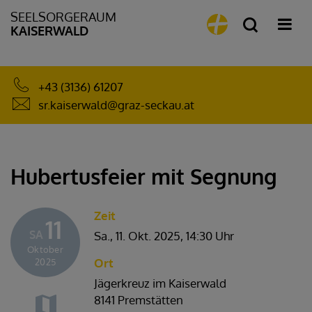
SEELSORGERAUM
KAISERWALD
+43 (3136) 61207
sr.kaiserwald@graz-seckau.at
Hubertusfeier mit Segnung
Zeit
11
SA
Sa., 11. Okt. 2025,
14:30 Uhr
Oktober
Ort
2025
Jägerkreuz im Kaiserwald
8141 Premstätten