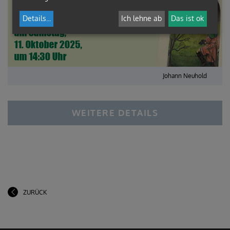
Details
...
Ich lehne ab
Das ist ok
Johann Neuhold
WEITERE DETAILS
ZURÜCK