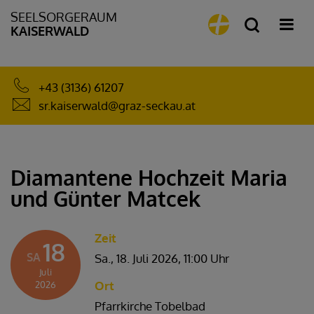
SEELSORGERAUM
KAISERWALD
+43 (3136) 61207
sr.kaiserwald@graz-seckau.at
Diamantene Hochzeit Maria
und Günter Matcek
Zeit
18
SA
Sa., 18. Juli 2026,
11:00 Uhr
Juli
Ort
2026
Pfarrkirche Tobelbad