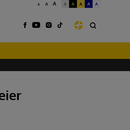
A
A
A
A
A
A
A
A
eier
PFARRE
PFARRE