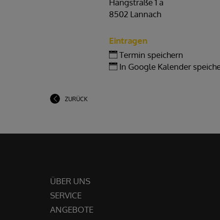
Hangstraße 1 a
DOBL
LANNACH
8502 Lannach
Eintragen
Termin speichern
In Google Kalender speich
ZURÜCK
ÜBER UNS
SERVICE
ANGEBOTE