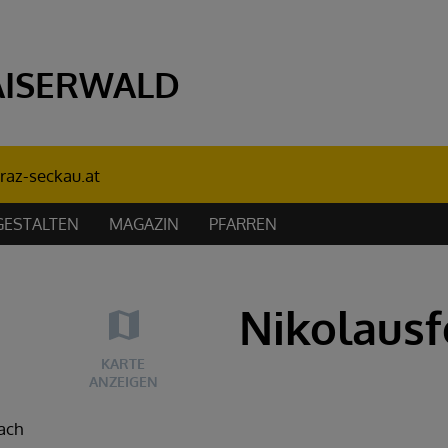
AISERWALD
raz-seckau.at
GESTALTEN
MAGAZIN
PFARREN
Nikolausf
KARTE
ANZEIGEN
ach
PFARRE
PFARRE