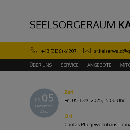
SEELSORGERAUM
K
sr.kaiserwald@g
+43 (3136) 61207
ÜBER UNS
SERVICE
ANGEBOTE
MIT
Zeit
05
FR
Fr., 05. Dez. 2025,
15:00 Uhr
Dezember
2025
Ort
Caritas Pflegewohnhaus Lann
PFARRE
PFARRE