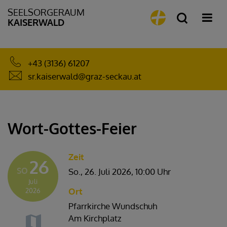
SEELSORGERAUM
KAISERWALD
+43 (3136) 61207
sr.kaiserwald@graz-seckau.at
Wort-Gottes-Feier
Zeit
26
SO
So., 26. Juli 2026,
10:00 Uhr
Juli
Ort
2026
Pfarrkirche Wundschuh
Am Kirchplatz